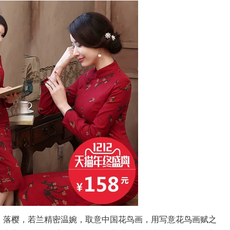
，落樱，若兰精密温婉，取意中国花鸟画，用写意花鸟画赋之