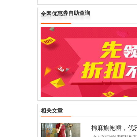
惠
券
优
自
网
助
全
查
询
相关文章
棉麻旗袍裙，优
女人在旗袍这颗樱桃树下