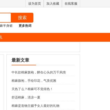
设为首页
加入收藏
在线客服
搜索
麻半身裙
更多热词
讯
最新文章
中长款棉麻旗袍，醉在心头的万千风情
棉麻旗袍，手绘印花，气质优雅
天热了么？棉麻可不觉得热！
舒适棉麻，清凉一夏
棉麻是造物主赐予女人最好的礼物