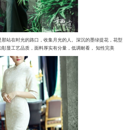
是那站在时光的路口，收集月光的人。深沉的墨绿提花，花型
扣彰显工艺品质，面料厚实有分量，低调耐看， 知性完美