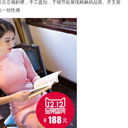
复古立领斜襟，手工盘扣，于细节处展现棉麻的品质。开叉剪
出一丝性感