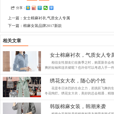
分享：
上一篇：
女士棉麻衬衣,气质女人专属
下一篇：
棉麻女装品牌2017新款
相关文章
女士棉麻衬衣，气质女人专
相信女性朋友们在换季之时，购置新衣会
爽的短袖和连衣裙呢？也许你可以考虑入手一
不仅时尚干练，而且气质迷人。
绣花女大衣，随心的个性
花是冬日浓烈的生命之力，若跳跃飞舞的
冬花绚烂。绣花女大衣，美好的总会相遇，精
心的你。
韩版棉麻女装，韩潮来袭
棉麻女装韩版是指棉麻材质衣服带有韩式风