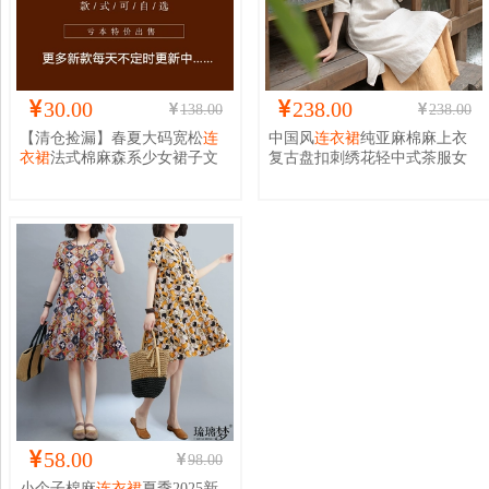
30.00
238.00
138.00
238.00
【清仓捡漏】春夏大码宽松
连
中国风
连衣裙
纯亚麻棉麻上衣
衣裙
法式棉麻森系少女裙子文
复古盘扣刺绣花轻中式茶服女
艺复古裙
装连身裙
58.00
98.00
小个子棉麻
连衣裙
夏季2025新