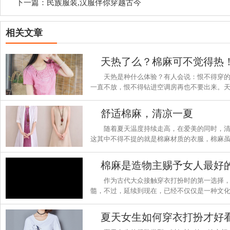
下一篇：
民族服装,汉服伴你穿越古今
相关文章
天热了么？棉麻可不觉得热
天热是种什么体验？有人会说：恨不得穿
一直不放，恨不得钻进空调房再也不要出来。
门穿着棉麻衣衫，让你清凉整个夏天。
舒适棉麻，清凉一夏
随着夏天温度持续走高，在爱美的同时，
这其中不得不提的就是棉麻材质的衣服，棉麻
娴静的美感，于娴静中透着淡淡的温柔，穿在
爽。
棉麻是造物主赐予女人最好
作为古代大众接触穿衣打扮时的第一选择
髓，不过，延续到现在，已经不仅仅是一种文
全部精力去诠释复古与前卫的碰撞，绝对是造