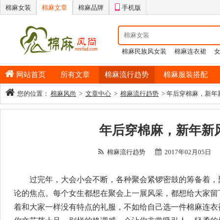
棉麻女装
棉麻文章
棉麻品牌
手机版
棉麻民族风女装
棉麻连衣裙
情侣睡衣
棉麻半身裙
男士纯
网站首页
所有文章
棉麻流行趋势
棉麻服装搭配
您的位置：
棉麻风尚
>
文章中心
>
棉麻流行趋势
> 年后穿棉麻，新年
年后穿棉麻，新年新
棉麻流行趋势
2017年02月05日
过完年，大会小会不断，各种聚会紧锣密鼓的筹备着，
论的焦点。每个女生都想在聚会上一展风采，都想给大家留
着和大家一样没有特点的礼服，不如给自己选一件棉麻连衣