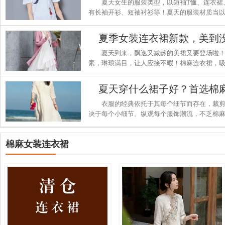
夏天女生的服装类型，以短袖T恤、连衣裙
有长袖开衫、短袖衬衫等！夏天的服装材质当
上吸汗透气、健康舒适！那么，和小编一起看
夏季女装连衣裙新款，美到
夏天到来，飘逸又减龄的美裙又要登场啦
素，琳琅满目，让人应接不暇！棉麻连衣裙，
衣裙的最佳选择。看看下面的棉麻连衣裙吧，
夏天穿什么裙子好？首选棉
衣服的经典依托于其每个细节而存在，裁
决于每个小细节。纵观每个服饰潮流，不乏棉
掀起棉麻狂潮！棉麻具有极强的吸湿和排湿性
薄透气，更重要的是天然环保，符合当今大趋
棉麻女装连衣裙
亲爱的MM们！