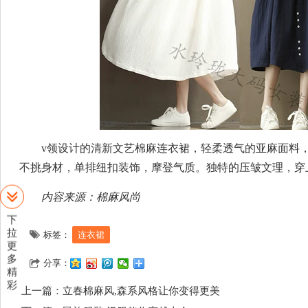
v领设计的清新文艺棉麻连衣裙，轻柔透气的亚麻面料
不挑身材，单排纽扣装饰，摩登气质。独特的压皱文理，穿
内容来源：棉麻风尚
下
标签：
连衣裙
拉
更
分享：
多
精
上一篇：
立春棉麻风,森系风格让你变得更美
彩