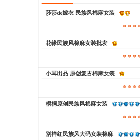
莎莎de嫁衣 民族风棉麻女装
花缘民族风棉麻女装批发
小耳出品 原创复古棉麻女装
桐桐原创民族风棉麻女装
别样红民族风大码女装棉麻