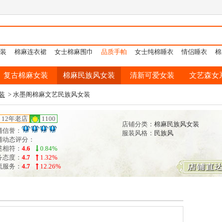
装
棉麻连衣裙
女士棉麻围巾
品质手帕
女士纯棉睡衣
情侣睡衣
棉
复古棉麻女装
棉麻民族风女装
清新可爱女装
文艺森女
装
> 水墨阁棉麻文艺民族风女装
12年老店
1100
店铺分类：
棉麻民族风女装
铺信誉：
服装风格：
民族风
铺动态评分：
述相符：
4.6
0.84%
务态度：
4.7
1.32%
流服务：
4.7
12.26%