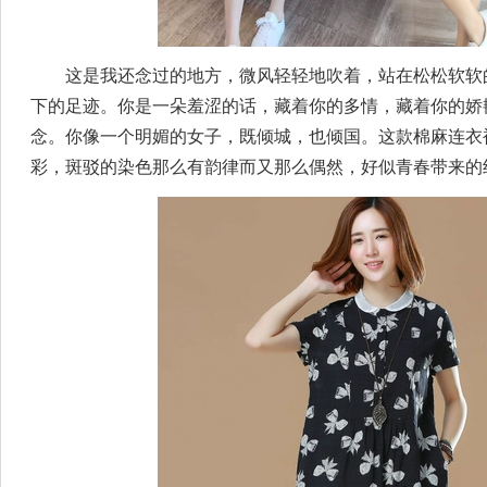
这是我还念过的地方，微风轻轻地吹着，站在松松软软
下的足迹。你是一朵羞涩的话，藏着你的多情，藏着你的娇
念。你像一个明媚的女子，既倾城，也倾国。这款棉麻连衣
彩，斑驳的染色那么有韵律而又那么偶然，好似青春带来的