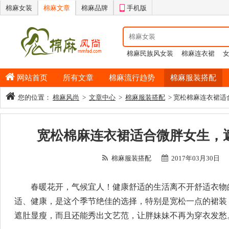
棉麻女装
棉麻文章
棉麻品牌
手机版
棉麻民族风女装
棉麻连衣裙
情侣睡衣
棉麻半身裙
男士纯
网站首页
所有文章
棉麻流行趋势
棉麻服装搭配
您的位置：
棉麻风尚
>
文章中心
>
棉麻服装搭配
> 宽松棉麻连衣裙
宽松棉麻连衣裙适合微胖女生，
棉麻服装搭配
2017年03月30日
春暖花开，气候宜人！健康舒适的生活离不开舒适衣物
适、健康，是这个季节绝佳的选择，特别是宽松一点的裙装
遮肚显瘦，而且还能秀出文艺范，让胖妹妹不再为穿衣发愁