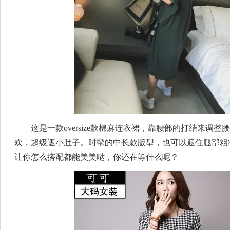
这是一款oversize款棉麻连衣裙，靠腰部的打结来调
欢，超级遮小肚子。时髦的中长款版型，也可以遮住腿部粗
让你怎么搭配都能美美哒，你还在等什么呢？