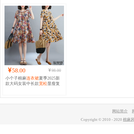
58.00
98.00
小个子棉麻
连衣裙
夏季2025新
款大码女装中长款
宽松
显瘦复
古碎花裙
网站简介
Copyright © 2010 - 2020
棉麻
女士棉麻棉袄最新款
十大棉麻女装品牌
高端小众棉麻品牌
棉