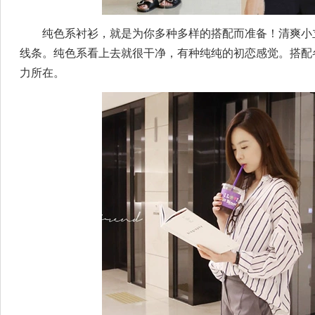
纯色系衬衫，就是为你多种多样的搭配而准备！清爽小
线条。纯色系看上去就很干净，有种纯纯的初恋感觉。搭配
力所在。