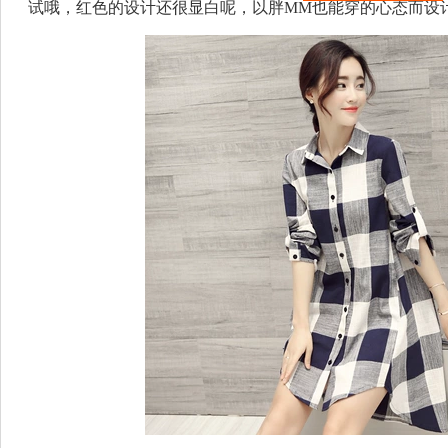
试哦，红色的设计还很显白呢，以胖MM也能穿的心态而设