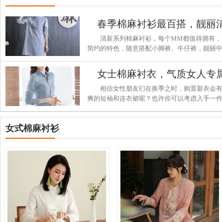
清新系列棉麻衬衫，每个MM都值得拥有，
简约的特色，随意搭配小脚裤、牛仔裤，靓丽
女士棉麻衬衣，气质女人专
相信女性朋友们在换季之时，购置新衣会
爽的短袖和连衣裙呢？也许你可以考虑入手一
不仅时尚干练，而且气质迷人。
女式棉麻衬衫