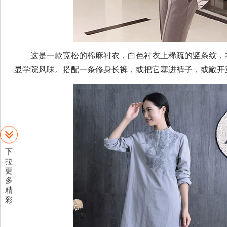
这是一款宽松的棉麻衬衣，白色衬衣上稀疏的竖条纹，
显学院风味。搭配一条修身长裤，或把它塞进裤子，或敞开
下
拉
更
多
精
彩