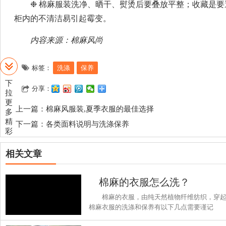
❉ 棉麻服装洗净、晒干、熨烫后要叠放平整；收藏是
柜内的不清洁易引起霉变。
内容来源：棉麻风尚
标签：
洗涤
保养
下
分享：
拉
更
上一篇：
棉麻风服装,夏季衣服的最佳选择
多
精
下一篇：
各类面料说明与洗涤保养
彩
相关文章
棉麻的衣服怎么洗？
棉麻的衣服，由纯天然植物纤维纺织，穿
棉麻衣服的洗涤和保养有以下几点需要谨记