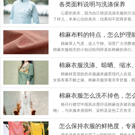
各类面料说明与洗涤保养
心爱的美衣，因为自己错误洗涤衣服的方
了样儿，本来心仪的美衣，结果却不想再穿着
资料，希望能给亲们带来帮助，更好的爱惜和
棉麻养人气质，促人宁静。深受广大消费
棉麻衣服相关的小知识给同样喜欢棉麻的亲们
棉麻材质混纺的衣服越来越受现代人欢迎
女装有着不解之缘。棉麻衣服穿着非常舒服，
涤、晾晒、保养，棉麻衣服洗了会不会缩水，
衣服时比较关心的问题。今天，小编带您来看
的知识。
格仔行镂空中国风水墨印花棉麻连衣裙衣
物），与衣服本身面料、染料及染色工艺有关，
或冷水洗涤，翻面清洗；2、洗涤衣服时，可在
应避免大力揉搓；4、选择中性洗涤剂，尽量不
很多浅色衣服在穿了一段时间后，颜色大