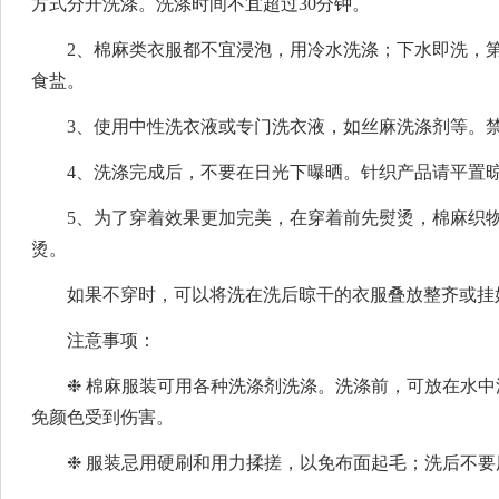
方式分开洗涤。洗涤时间不宜超过30分钟。
2、棉麻类衣服都不宜浸泡，用冷水洗涤；下水即洗，
食盐。
3、使用中性洗衣液或专门洗衣液，如丝麻洗涤剂等。
4、洗涤完成后，不要在日光下曝晒。针织产品请平置
5、为了穿着效果更加完美，在穿着前先熨烫，棉麻织物一般
烫。
如果不穿时，可以将洗在洗后晾干的衣服叠放整齐或挂
注意事项：
❉ 棉麻服装可用各种洗涤剂洗涤。洗涤前，可放在水
免颜色受到伤害。
❉ 服装忌用硬刷和用力揉搓，以免布面起毛；洗后不要