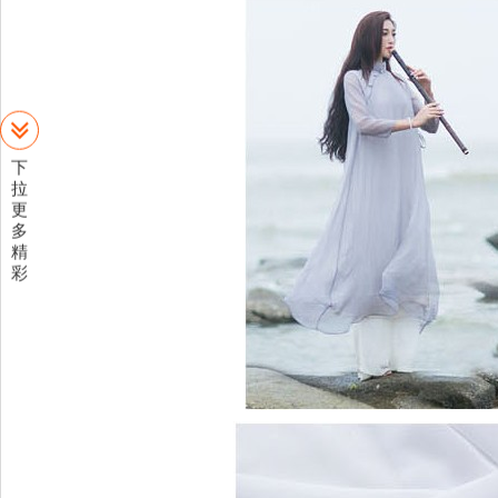
下
拉
更
多
精
彩