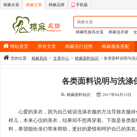
棉麻女装
棉麻文章
棉麻品牌
手机版
棉麻民族风女装
棉麻连衣裙
情侣睡衣
棉麻半身裙
男士纯
网站首页
所有文章
棉麻流行趋势
棉麻服装搭配
您的位置：
棉麻风尚
>
文章中心
>
棉麻面料知识
> 各类面料说明与洗
各类面料说明与洗涤
棉麻面料知识
2017年04月13日
心爱的美衣，因为自己错误洗涤衣服的方法导致衣服掉
样儿，本来心仪的美衣，结果却不想再穿着。下面是各类面
料，希望能给亲们带来帮助，更好的爱惜和呵护自己的美衣