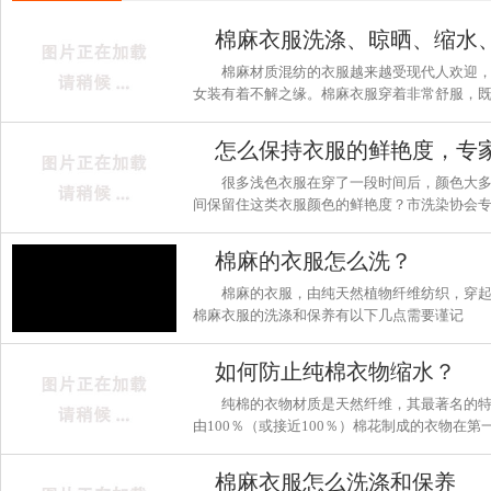
棉麻材质混纺的衣服越来越受现代人欢迎
女装有着不解之缘。棉麻衣服穿着非常舒服，
涤、晾晒、保养，棉麻衣服洗了会不会缩水，
衣服时比较关心的问题。今天，小编带您来看
的知识。
很多浅色衣服在穿了一段时间后，颜色大
间保留住这类衣服颜色的鲜艳度？市洗染协会
久、不发黄、发灰，关键要注意8个方面。
棉麻的衣服怎么洗？
棉麻的衣服，由纯天然植物纤维纺织，穿
棉麻衣服的洗涤和保养有以下几点需要谨记
如何防止纯棉衣物缩水？
​纯棉的衣物材质是天然纤维，其最著名的
由100％（或接近100％）棉花制成的衣物在
期，并且是正常的。那么，如何防止纯棉衣物
尺寸，并后续洗涤不再收缩吗？答案是有的。
棉麻衣服怎么洗涤和保养