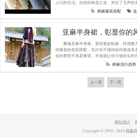
人们的生活。自然的棉花之道，突出了无声的
着复古的时尚，演绎得淋漓尽致。当我们看到
棉麻服装搭配
连
感觉很有范儿呢。
亚麻半身裙，彰显你的
飘逸亚麻半身裙，显得曼妙妖娆，性感魅
得服装的色彩搭配，也许你不懂得如何挑选美
你的梦想不再是奢望，半身裙让你引领街头时
棉麻流行趋势
上一页
下一页
网站简介
Copyright © 2010 - 2020
棉麻