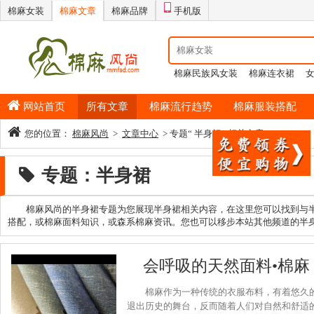
棉麻女装
棉麻文章
棉麻品牌
手机版
棉麻民族风女装
棉麻连衣裙
情侣睡衣
棉麻半身裙
男士纯
网站首页
所有文章
棉麻流行趋势
棉麻服装搭配
您的位置：
棉麻风尚
>
文章中心
> 专题“ 半身裙 ”相关文章
专题：半身裙
棉麻风尚的半身裙专题为您展现半身裙相关内容，在这里您可以找到与
搭配，或棉麻面料知识，或森系棉麻资讯。您也可以移步本站其他频道的半
会呼吸的天然面料•棉
棉麻作为一种传统的衣服布料，有着悠久
退出历史的舞台，反而随着人们对自然和舒适