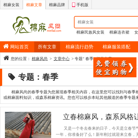
棉麻女装
棉麻文章
棉麻品牌
手机版
棉麻民族风女装
棉麻连衣裙
情侣睡衣
棉麻半身裙
男士纯
网站首页
所有文章
棉麻流行趋势
棉麻服装搭配
您的位置：
棉麻风尚
>
文章中心
> 专题“ 春季 ”相关文章
专题：春季
棉麻风尚的春季专题为您展现春季相关内容，在这里您可以找到与春季
或棉麻面料知识，或森系棉麻资讯。您也可以移步本站其他频道的春季专题
立春棉麻风，森系风格
又是一个冬去春来的日子，今天是立春节
一年，你准备好了么！新年刚过就迎来立春，