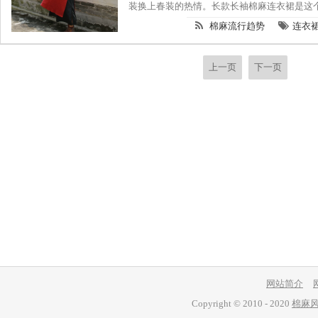
装换上春装的热情。长款长袖棉麻连衣裙是这
的风格，温柔婉约的质感下弥漫着清新自然的
棉麻流行趋势
连衣
上一页
下一页
网站简介
Copyright © 2010 - 2020
棉麻