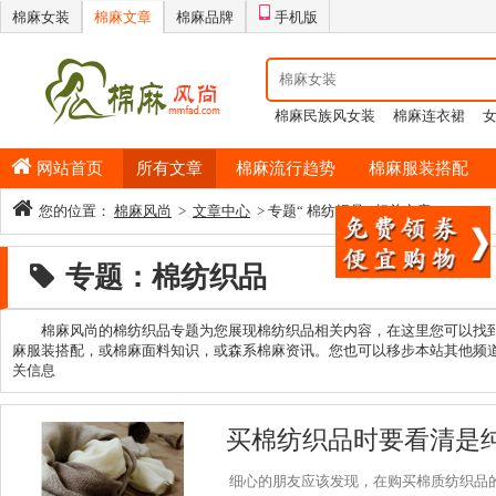
棉麻女装
棉麻文章
棉麻品牌
手机版
棉麻民族风女装
棉麻连衣裙
情侣睡衣
棉麻半身裙
男士纯
网站首页
所有文章
棉麻流行趋势
棉麻服装搭配
您的位置：
棉麻风尚
>
文章中心
> 专题“ 棉纺织品 ”相关文章
专题：棉纺织品
棉麻风尚的棉纺织品专题为您展现棉纺织品相关内容，在这里您可以找
麻服装搭配，或棉麻面料知识，或森系棉麻资讯。您也可以移步本站其他频
关信息
买棉纺织品时要看清是
细心的朋友应该发现，在购买棉质纺织品