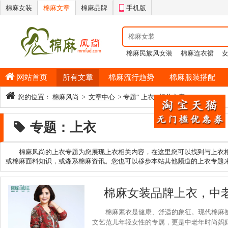
棉麻女装
棉麻文章
棉麻品牌
手机版
棉麻民族风女装
棉麻连衣裙
情侣睡衣
棉麻半身裙
男士纯
网站首页
所有文章
棉麻流行趋势
棉麻服装搭配
您的位置：
棉麻风尚
>
文章中心
> 专题“ 上衣 ”相关文章
专题：上衣
棉麻风尚的上衣专题为您展现上衣相关内容，在这里您可以找到与上衣
或棉麻面料知识，或森系棉麻资讯。您也可以移步本站其他频道的上衣专题
棉麻女装品牌上衣，中
棉麻素衣是健康、舒适的象征。现代棉麻
文艺范儿年轻女性的专属，更是中老年时尚妈