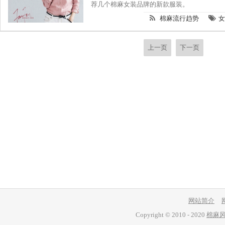
荐几个棉麻女装品牌的新款服装。
棉麻流行趋势
女
上一页
下一页
网站简介
Copyright © 2010 - 2020
棉麻