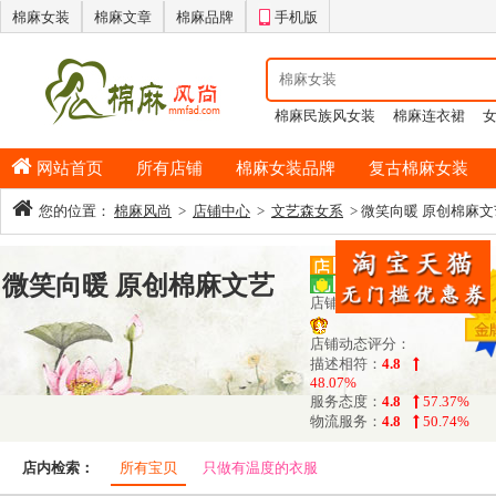
棉麻女装
棉麻文章
棉麻品牌
手机版
棉麻民族风女装
棉麻连衣裙
情侣睡衣
棉麻半身裙
男士纯
网站首页
所有店铺
棉麻女装品牌
复古棉麻女装
您的位置：
棉麻风尚
>
店铺中心
>
文艺森女系
> 微笑向暖 原创棉麻文
17年老店
微笑向暖 原创棉麻文艺
3000
店铺信誉：
店铺动态评分：
描述相符：
4.8
48.07%
服务态度：
4.8
57.37%
物流服务：
4.8
50.74%
店内检索：
所有宝贝
只做有温度的衣服