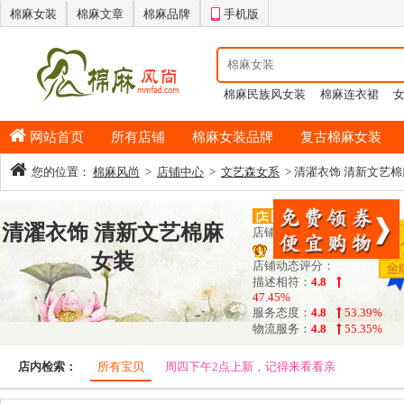
棉麻女装
棉麻文章
棉麻品牌
手机版
棉麻民族风女装
棉麻连衣裙
情侣睡衣
棉麻半身裙
男士纯
网站首页
所有店铺
棉麻女装品牌
复古棉麻女装
您的位置：
棉麻风尚
>
店铺中心
>
文艺森女系
> 清濯衣饰 清新文艺
21年老店
763
清濯衣饰 清新文艺棉麻
店铺信誉：
女装
店铺动态评分：
描述相符：
4.8
47.45%
服务态度：
4.8
53.39%
物流服务：
4.8
55.35%
店内检索：
所有宝贝
周四下午2点上新，记得来看看亲