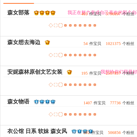
森女部落
我正在努力变成自己喜欢的那个自
405
件宝贝
5796897
个粉丝
森女想去海边
54
件宝贝
1021375
个粉丝
安妮森林原创文艺女装
我想给你们我最
195
件宝贝
2507857
个粉丝
森女物语
1407
件宝贝
77736
个粉丝
衣公馆 日系 软妹 森女风
292
件宝贝
506856
个粉丝