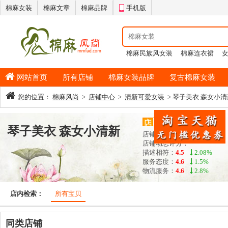
棉麻女装
棉麻文章
棉麻品牌
手机版
棉麻民族风女装
棉麻连衣裙
情侣睡衣
棉麻半身裙
男士纯
网站首页
所有店铺
棉麻女装品牌
复古棉麻女装
您的位置：
棉麻风尚
>
店铺中心
>
清新可爱女装
> 琴子美衣 森女小清
14年老店
1000
琴子美衣 森女小清新
店铺信誉：
店铺动态评分：
描述相符：
4.5
2.08%
服务态度：
4.6
1.5%
物流服务：
4.6
2.8%
店内检索：
所有宝贝
同类店铺