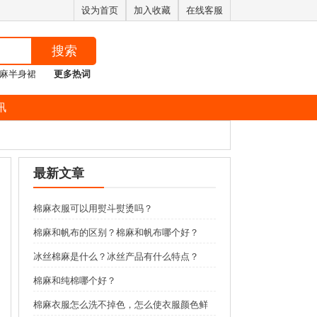
设为首页
加入收藏
在线客服
搜索
麻半身裙
更多热词
讯
最新文章
棉麻衣服可以用熨斗熨烫吗？
棉麻和帆布的区别？棉麻和帆布哪个好？
冰丝棉麻是什么？冰丝产品有什么特点？
棉麻和纯棉哪个好？
棉麻衣服怎么洗不掉色，怎么使衣服颜色鲜