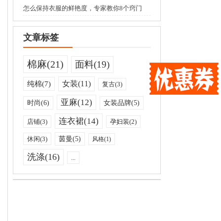
艳牢固
怎么保持衣服的鲜艳度，专家教你8个窍门
文章标签
棉麻(21)
面料(19)
女装(11)
纯棉(7)
复古(3)
亚麻(12)
时尚(6)
女装品牌(5)
连衣裙(14)
店铺(3)
孕妇装(2)
休闲(3)
茵曼(5)
风格(1)
洗涤(16)
...