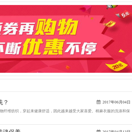
洗？
2017年06月04日
物纤维纺织，穿起来健康舒适，因此越来越受大家喜爱。棉麻衣服的洗涤和保
2017年04月13日