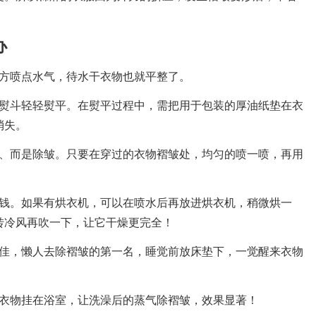
办
地方喷点水气，待水干衣物也就平整了。
温熨斗轻轻熨平。在熨平过程中，需把用于包装的厚油纸垫在衣
消失。
皱、而是除皱。只要在穿过的衣物褶皱处，均匀的喷一喷，再用
花钱。如果有烘衣机，可以在喷水后再放进烘衣机，稍微烘一
转冷风再吹一下，让它干燥更完全！
最佳，懒人去除褶皱的第一名，睡觉前放床垫下，一觉醒来衣物
将衣物挂在浴室，让洗澡后的蒸气除褶皱，效果显著！