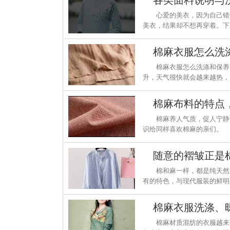
各类面料说明与
心爱的美衣，因为自己错
美衣，结果却不想再穿着。下
惜和呵护自己的美衣。
棉麻衣服怎么洗
棉麻衣服怎么洗涤和保养
升，天气很快就会越来越热，
料需要精心呵护才能长久耐穿
棉麻布料的特点
棉麻养人气质，促人宁静
识给同样喜欢棉麻的亲们。
随意的褶皱正是
棉和麻一样，都是纯天然
有的特色，与现代服装的鲜明
觉
棉麻衣服洗涤、
棉麻材质混纺的衣服越来