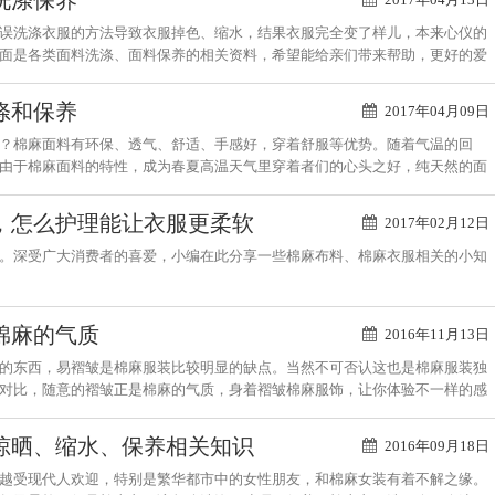
洗涤保养
误洗涤衣服的方法导致衣服掉色、缩水，结果衣服完全变了样儿，本来心仪的
面是各类面料洗涤、面料保养的相关资料，希望能给亲们带来帮助，更好的爱
涤和保养
2017年04月09日
？棉麻面料有环保、透气、舒适、手感好，穿着舒服等优势。随着气温的回
由于棉麻面料的特性，成为春夏高温天气里穿着者们的心头之好，纯天然的面
，在此与大家分享一下棉麻衣服怎么洗涤和保养，避免不必要的损失。
，怎么护理能让衣服更柔软
2017年02月12日
。深受广大消费者的喜爱，小编在此分享一些棉麻布料、棉麻衣服相关的小知
棉麻的气质
2016年11月13日
的东西，易褶皱是棉麻服装比较明显的缺点。当然不可否认这也是棉麻服装独
对比，随意的褶皱正是棉麻的气质，身着褶皱棉麻服饰，让你体验不一样的感
晾晒、缩水、保养相关知识
2016年09月18日
越受现代人欢迎，特别是繁华都市中的女性朋友，和棉麻女装有着不解之缘。