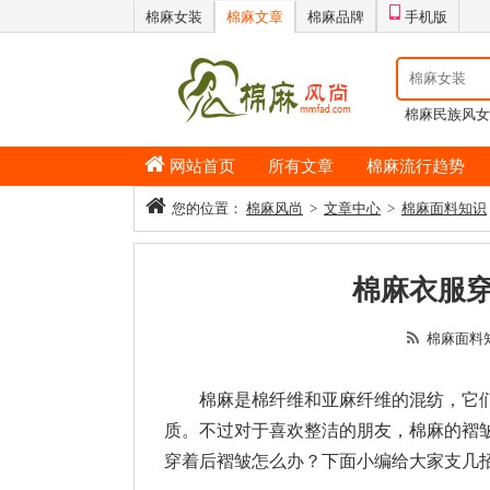
棉麻女装
棉麻文章
棉麻品牌
手机版
棉麻民族风女
男士纯棉睡衣
网站首页
所有文章
棉麻流行趋势
您的位置：
棉麻风尚
>
文章中心
>
棉麻面料知识
棉麻衣服
棉麻面料
棉麻是棉纤维和亚麻纤维的混纺，它
质。不过对于喜欢整洁的朋友，棉麻的褶
穿着后褶皱怎么办？下面小编给大家支几