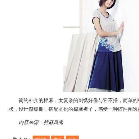
简约朴实的棉麻，太复杂的刺绣好像与它不搭，简单的
状，设计感爆棚，搭配宽松的棉麻裤子，感受一种随性闲逸
内容来源：棉麻风尚