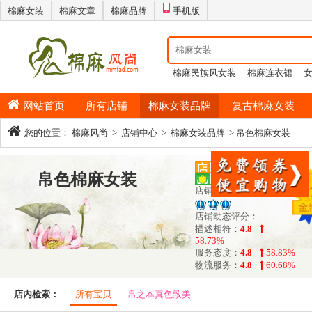
棉麻女装
棉麻文章
棉麻品牌
手机版
棉麻民族风女装
棉麻连衣裙
情侣睡衣
棉麻半身裙
男士纯
网站首页
所有店铺
棉麻女装品牌
复古棉麻女装
您的位置：
棉麻风尚
>
店铺中心
>
棉麻女装品牌
> 帛色棉麻女装
16年老店
帛色棉麻女装
11000
店铺信誉：
店铺动态评分：
描述相符：
4.8
58.73%
服务态度：
4.8
58.83%
物流服务：
4.8
60.68%
店内检索：
所有宝贝
帛之本真色致美