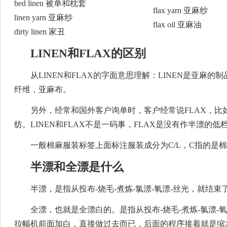
bed linen 被单和枕套
flax yarn 亚麻纱
linen yarn 亚麻纱
flax oil 亚麻油
dirty linen 家丑
LINEN和FLAX的区别
从LINEN和FLAX的字面意思理解：LINEN是亚麻的
纤维，亚麻布。
另外，经常和国外客户询单时，客户经常说FLAX，比如
纺。LINEN和FLAX不是一码事，FLAX是没有作半漂的低
一般棉麻服装标签上面标注服装成分为C/L，C指的是棉Cot
半漂和全漂是什么
半漂，是指从投布-烧毛-煮炼-氯漂-氧漂-丝光，就结
全漂，也就是全漂白的。是指从投布-烧毛-煮炼-氯漂-
拉幅机前面加白，直接做过去而已，后面的程序接着就是缩