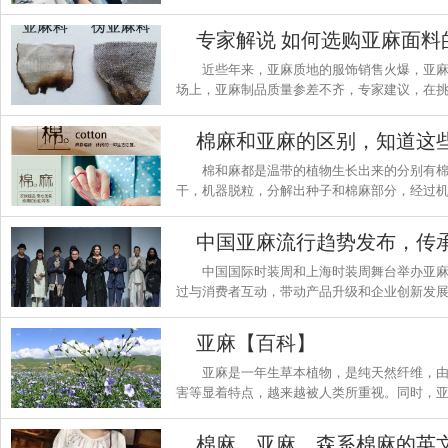
汗较多，棉麻的吸收性很好，稍微有点汗，都
觉皮肤有黏糊的不适感。
专家解说 如何选购亚麻面料
近些年来，亚麻质地的服饰销售火爆，亚
场上，亚麻制品质量参差不齐，专家建议，在
商家蒙骗。
棉麻和亚麻的区别，知道这
棉和麻都是温带的植物生长出来的分别有
干，机器脱粒，分解出种子和棉麻部分，经过
经过染制，成品。意大利手工工艺最为出名。
然的元素发展，棉麻和亚麻的面料衣服也广受
下面我们一起来看看。
中国国际时装周和上海时装周舞台举办亚
过与消费者互动，带动产品升级和企业创新发
麻印象众创空间，多点多面努力使亚麻趋势给
亚麻【百科】
亚麻是一年生草本植物，是纯天然纤维，
害等显着特点，越来越被人类所重视。同时，
脂肪酸，故用来预防高血脂症和动脉粥样硬化
棉麻，亚麻，森系棉麻的英