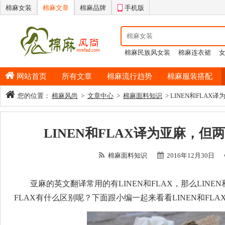
棉麻女装
棉麻文章
棉麻品牌
手机版
棉麻民族风女装
棉麻连衣裙
情侣睡衣
棉麻半身裙
男士纯
网站首页
所有文章
棉麻流行趋势
棉麻服装搭配
您的位置：
棉麻风尚
>
文章中心
>
棉麻面料知识
> LINEN和FLA
LINEN和FLAX译为亚麻，但
棉麻面料知识
2016年12月30日
亚麻的英文翻译常用的有LINEN和FLAX，那么LINEN
FLAX有什么区别呢？下面跟小编一起来看看LINEN和FL