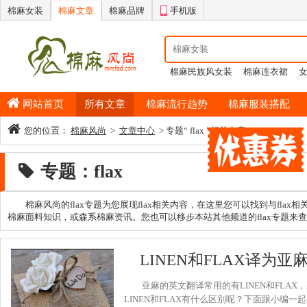
棉麻女装
棉麻文章
棉麻品牌
手机版
棉麻民族风女装
棉麻连衣裙
情侣睡衣
棉麻半身裙
男士纯
网站首页
所有文章
棉麻流行趋势
棉麻服装搭配
您的位置：
棉麻风尚
>
文章中心
> 专题“ flax ”相关文章
专题：flax
棉麻风尚的flax专题为您展现flax相关内容，在这里您可以找到与fla
棉麻面料知识，或森系棉麻资讯。您也可以移步本站其他频道的flax专题来查阅
LINEN和FLAX译为
亚麻的英文翻译常用的有LINEN和FLAX，
LINEN和FLAX有什么区别呢？下面跟小编一起