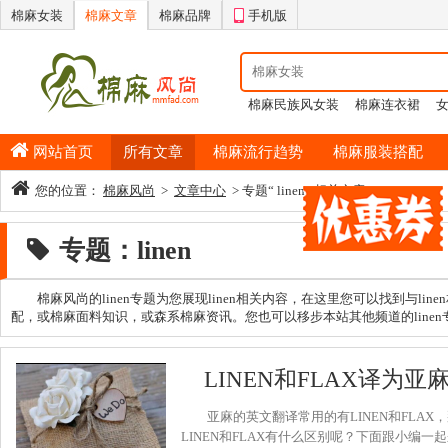
棉麻女装
棉麻文章
棉麻品牌
手机版
棉麻民族风女装
棉麻连衣裙
情侣睡衣
棉麻半身裙
男士纯
网站首页
所有文章
棉麻流行趋势
棉麻服装搭配
您的位置：
棉麻风尚
>
文章中心
> 专题“ linen ”相关文章
专题：linen
棉麻风尚的linen专题为您展现linen相关内容，在这里您可以找到与li
配，或棉麻面料知识，或森系棉麻资讯。您也可以移步本站其他频道的linen专
LINEN和FLAX译为
亚麻的英文翻译常用的有LINEN和FLAX，
LINEN和FLAX有什么区别呢？下面跟小编一起