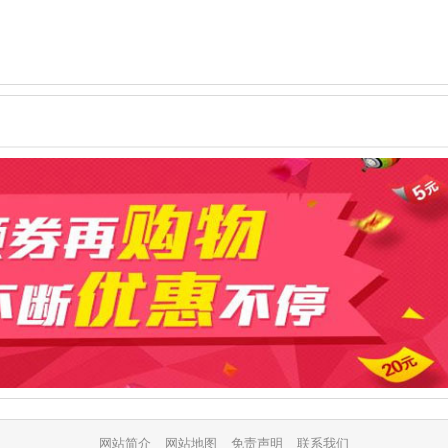
借款，通过10年的发展，“例外”作为一个原创的设计师品牌取
国最大规模的国际性服装博览会——CHIC98，获得了“最佳设
”作为国内唯一被邀请的服装品牌参加了“2002年巴黎成衣展”。
CEPTION de MIXMIND——例外。“例外”这个简单独特的名
曾引起几乎所有和她初次相识的人的好奇。而对于这个英文LOGO设
例外设计风格的写照：“EXCEPTION”是不跟风的，她总是游离
流；“EXCEPTION”在不断打破传统的同时也在不断将梦想
更代表一种观念，“EXCEPTION”崇尚人性的真实。尊重作为生
发掘衣装后面人的精神，而绝非只见衣装不见人式的张扬，所
穿者本身的自信与内涵使“例外”卓而不群，每一位
设计师精神上的共识者；其独特的审美观是：自信使人富有魅力而非
网站简介
网站地图
免责声明
联系我们