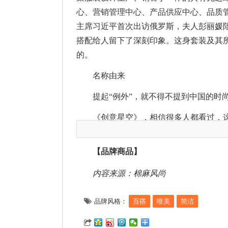
心、营销管理中心、产品供应中心、品质管理
主席习近平首次出访俄罗斯，夫人彭丽媛
搭配给人留下了深刻印象。这身套装及其所挽
的。
名称由来
提起“例外”，就不得不提到中国的时
《创意星空》，相信很多人都看过，
动，可是在20世纪90年代初中国还没有C
公共平台，1993年，一个名为“兄弟杯”
【品牌商品】
1994年第二届“兄弟杯”的金奖得主
内容来源：棉麻风尚
夫毛继鸿合伙创立了广州状态服饰有限公司，并
MIXMIND”，从此开启了设计师品牌在
品牌风格：
百搭
唯美
简洁
“例外”创立时的规模很小，但从第一