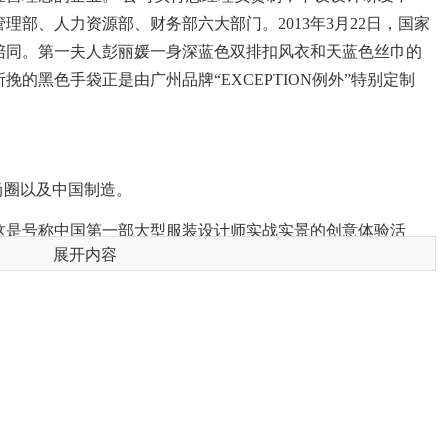
部、人力资源部、财务部六大部门。2013年3月22日，国家
陪同。第一夫人彭丽媛一身深蓝色双排扣风衣和天蓝色丝巾的
的黑色手袋正是由广州品牌“EXCEPTION例外”特别定制
尚圈以及中国制造。
这是号称中国第一部大型服装设计师实战实景的创意体验活
展开内容
HIC，没有专业的服装设计大赛，也没有给设计师们展现创意的
的中国国际青年服装设计师作品大赛应运而生。
马可，不满足于仅仅为服装企业担任设计师，1996年末在广州与前
推出了具有时尚感的设计师品牌“例外EXCEPTION de
中国的先河。
件产品问世就得到消费者青睐，所以一直以来“例外”的发展比较