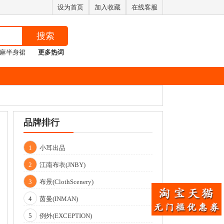
设为首页
加入收藏
在线客服
搜索
麻半身裙
更多热词
品牌排行
1
小耳出品
2
江南布衣(JNBY)
3
布景(ClothScenery)
4
茵曼(INMAN)
5
例外(EXCEPTION)