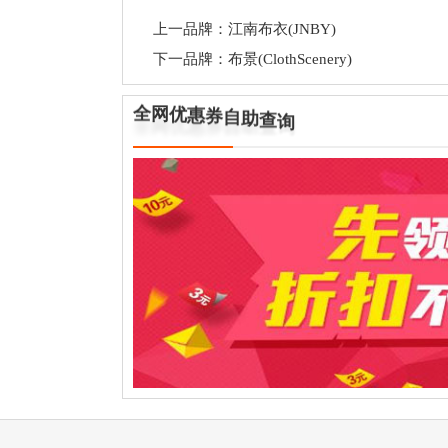
顺利，从创立至今没有接受外部投资，没有
上一品牌：
江南布衣(JNBY)
得了良好的成绩。
下一品牌：
布景(ClothScenery)
1998年4月，“例外”品牌首次参加中
计”及“最佳品质”双金奖，2002年“例外
券
惠
自
优
助
网
查
全
询
品牌简介
1996年，毛继鸿与马可，共同创建了EX
字和她的反转体英文“EXCEPTION”
计意念的解释------例外就是反的，也正是
于大众潮流之外，却又在不断的创造着新的潮
转化为现实。
“EXCEPTION”不仅仅是一个品牌，
命存在的知性人群本身，我们的设计旨在
以“例外”是自信者的品牌，“例外”坚信是
尹“EXCEPTION”而欣喜的女性必是