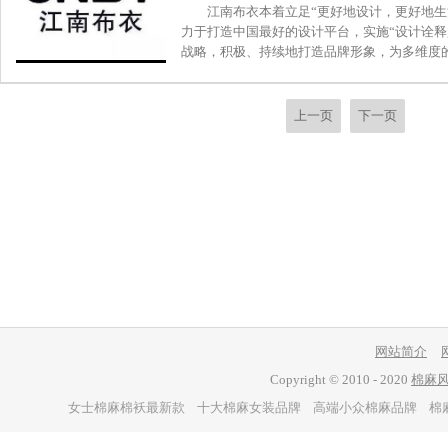
江南布衣本着立足“更好地设计，更好地生
力于打造中国最好的设计平台，实施“设计诠释
战略，积极、持续地打造品牌形象，为多维度
方式。
上一页
下一页
网站简介
Copyright © 2010 - 2020
棉麻
女士棉麻棉袄最新款
十大棉麻女装品牌
高端小众棉麻品牌
棉