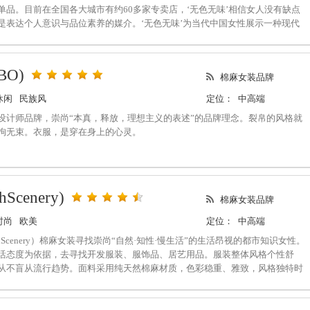
单品。目前在全国各大城市有约60多家专卖店，‘无色无味’相信女人没有缺点
是表达个人意识与品位素养的媒介。‘无色无味’为当代中国女性展示一种现代
意识。知性而向往心灵自由，独力；乐观；包容并且热爱生活；对艺术，文学
胸襟；从容面对自己，面对生活，懂得享受生活给她的一切并游刃自如。凭借
学思考与美学追求。‘无色无味’力争打造一种东方哲学式的当代生活艺术。
BO)
棉麻女装品牌
休闲
民族风
定位：
中高端
设计师品牌，崇尚“本真，释放，理想主义的表述”的品牌理念。裂帛的风格就
拘无束。衣服，是穿在身上的心灵。
Scenery)
棉麻女装品牌
时尚
欧美
定位：
中高端
thScenery）棉麻女装寻找崇尚“自然·知性·慢生活”的生活昂视的都市知识女性。
活态度为依据，去寻找开发服装、服饰品、居艺用品。服装整体风格个性舒
从不盲从流行趋势。面料采用纯天然棉麻材质，色彩稳重、雅致，风格独特时