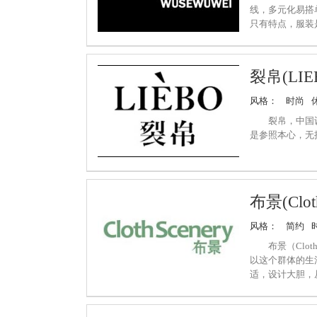
线，多元化易搭
只有特点，服装
的，包容的生活
思潮保持开放的
其特立独行的哲
裂帛(LIE
风格：
时尚
裂帛，中国
是参照本心，无
布景(Cloth
风格：
简约
布景（Clo
以这个群体的生
适，设计大胆，
尚。