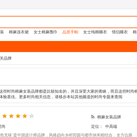
装
棉麻连衣裙
女士棉麻围巾
品质手帕
女士纯棉睡衣
情侣睡衣
棉
相关品牌
这些时尚棉麻女装品牌都是比较知名的，并且深受大家的青睐，而且这些时尚
体验甚佳。更多时尚相关信息，请移步本站其他频道的时尚专题来查阅
棉麻女装品牌
时尚
定位：
中高端
无色无味’是中国设计师品牌，风格趋向乡村田园与都市休闲相结合，全方位路