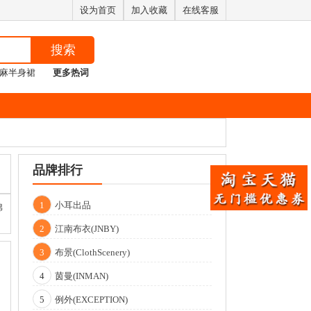
设为首页
加入收藏
在线客服
搜索
麻半身裙
更多热词
品牌排行
1
小耳出品
棉
2
江南布衣(JNBY)
3
布景(ClothScenery)
4
茵曼(INMAN)
5
例外(EXCEPTION)